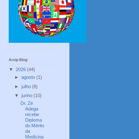
Arsip Blog
▼
2026
(44)
►
agosto
(1)
►
julho
(8)
▼
junho
(10)
Dr. Zé
Adega
recebe
Diploma
do Mérito
da
Medicina