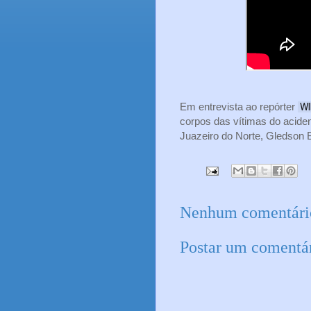
Em entrevista ao repórter
 W
corpos das vítimas do aciden
Juazeiro do Norte, Gledson B
Nenhum comentári
Postar um comentá