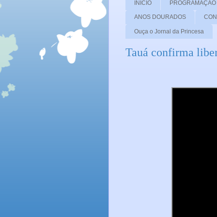
INICIO
PROGRAMAÇÃO
ANOS DOURADOS
CON
Ouça o Jornal da Princesa
Tauá confirma liber