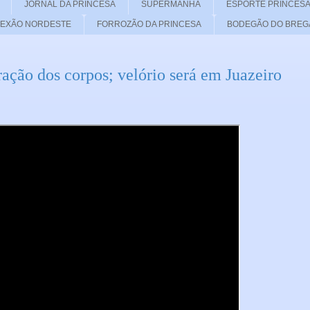
JORNAL DA PRINCESA
SUPERMANHÃ
ESPORTE PRINCES
EXÃO NORDESTE
FORROZÃO DA PRINCESA
BODEGÃO DO BREG
ação dos corpos; velório será em Juazeiro